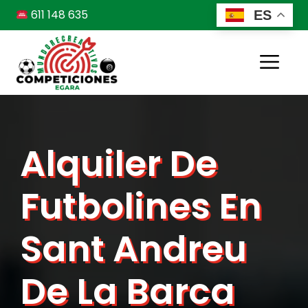
Saltar
611 148 635
ES
al
contenido
Me
Alquiler De
Futbolines En
Sant Andreu
De La Barca