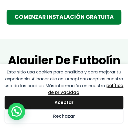
COMENZAR INSTALACIÓN GRATUITA
Alquiler De Futbolín
En Sant Andreu De
Este sitio usa cookies para analítica y para mejorar tu
experiencia. Al hacer clic en «Aceptar» aceptas nuestro
La Barca Y Toda
uso de las cookies. Más información en nuestra
política
de privacidad
.
Barcelona
Aceptar
Rechazar
En
Mundo Recreativos
te ofrecemos un
servicio de alquiler de futbolines en Sant