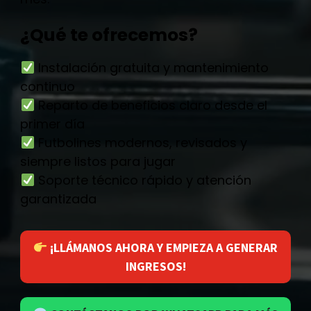
¿Qué te ofrecemos?
Instalación gratuita y mantenimiento
continuo
Reparto de beneficios claro desde el
primer día
Futbolines modernos, revisados y
siempre listos para jugar
Soporte técnico rápido y atención
garantizada
¡LLÁMANOS AHORA Y EMPIEZA A GENERAR
INGRESOS!