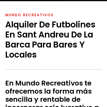
m
e
n
MUNDO RECREATIVOS
s
Alquiler De Futbolines
a
j
e
En Sant Andreu De La
Barca Para Bares Y
Locales
En Mundo Recreativos te
ofrecemos la forma más
sencilla y rentable de