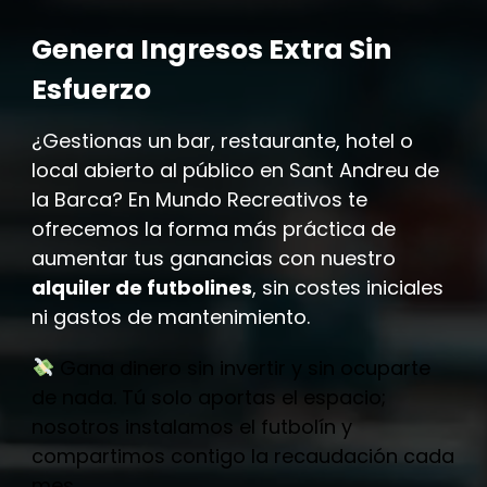
Genera Ingresos Extra Sin
Esfuerzo
¿Gestionas un bar, restaurante, hotel o
local abierto al público en Sant Andreu de
la Barca? En Mundo Recreativos te
ofrecemos la forma más práctica de
aumentar tus ganancias con nuestro
alquiler de futbolines
, sin costes iniciales
ni gastos de mantenimiento.
Gana dinero sin invertir y sin ocuparte
de nada. Tú solo aportas el espacio;
nosotros instalamos el futbolín y
compartimos contigo la recaudación cada
mes.