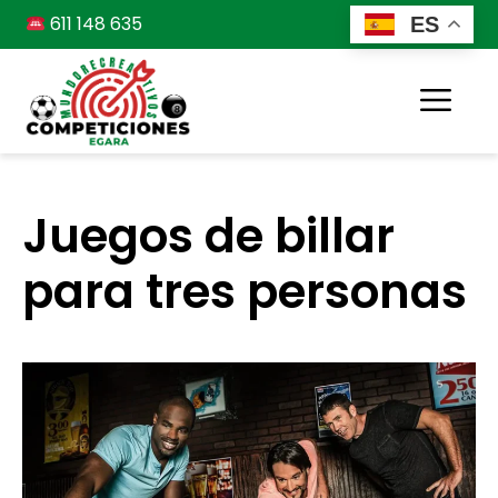
Saltar
611 148 635
ES
al
contenido
Me
Juegos de billar
para tres personas