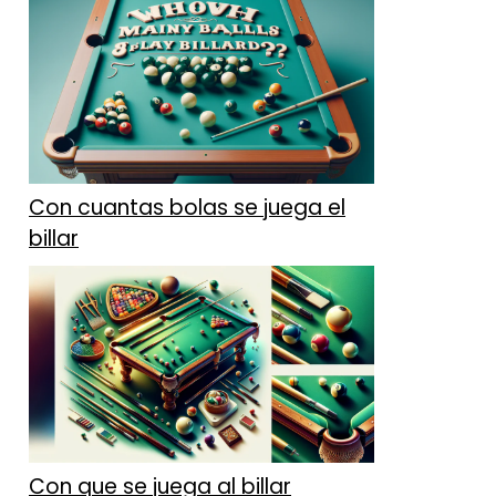
Con cuantas bolas se juega el
billar
Con que se juega al billar