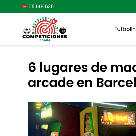
Saltar
611 148 635
al
contenido
Futboli
6 lugares de ma
arcade en Barce