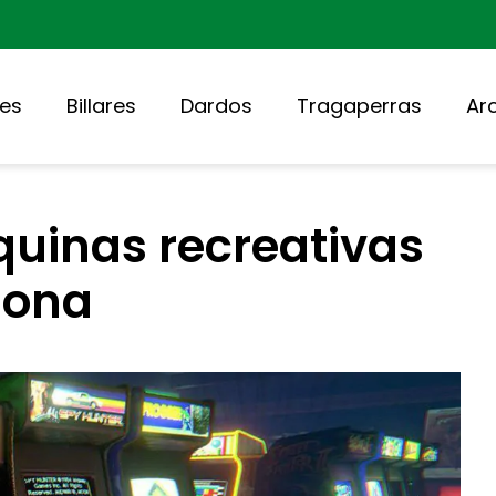
nes
Billares
Dardos
Tragaperras
Ar
quinas recreativas
lona