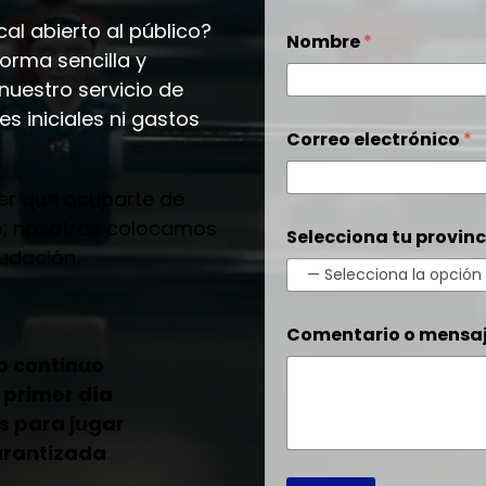
o
cal abierto al público?
Nombre
*
m
orma sencilla y
e
n
uestro servicio de
s
es iniciales ni gastos
a
Correo electrónico
*
j
e
e
ner que ocuparte de
l
io; nosotros colocamos
e
Selecciona tu provin
c
udación.
t
r
ó
n
Comentario o mensa
i
o continuo
c
 primer día
o
os para jugar
arantizada