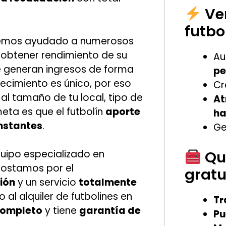
Ven
futbo
hemos ayudado a numerosos
a obtener rendimiento de su
Au
e generan ingresos de forma
pe
cimiento es único, por eso
Cr
 al tamaño de tu local, tipo de
At
meta es que el futbolín
aporte
ha
onstantes
.
Ge
uipo especializado en
Qué
postamos por el
gratu
ión
y un servicio
totalmente
 al alquiler de futbolines en
Tr
completo
y tiene
garantía de
Pu