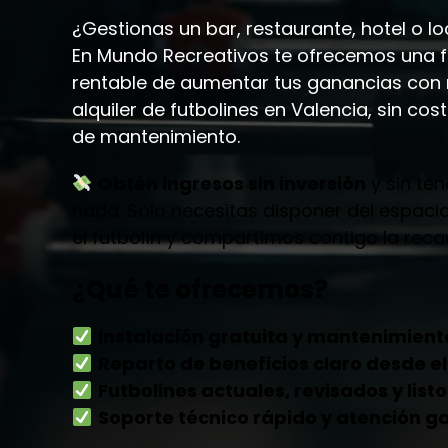
¿Gestionas un bar, restaurante, hotel o lo
En Mundo Recreativos te ofrecemos una f
rentable de aumentar tus ganancias con n
alquiler de futbolines en Valencia, sin cost
de mantenimiento.
Obtén ingresos sin inversión
y sin te
nada. Solo necesitas disponer del espac
el futbolín y compartimos contigo la reca
¿Qué te ofrecemos?
Instalación gratuita y mantenimient
Reparto de beneficios claro
desde el
Futbolines actuales, revisados y list
Soporte técnico rápido y atención g