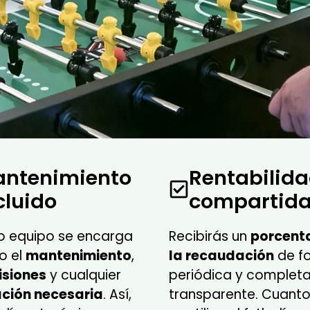
ntenimiento
Rentabilid
cluido
compartid
o equipo se encarga
Recibirás un
porcent
o el
mantenimiento
,
la recaudación
de f
isiones
y cualquier
periódica y complet
ción necesaria
. Así,
transparente. Cuant