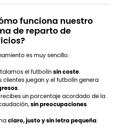
ómo funciona nuestro
ma de reparto de
icios?
onamiento es muy sencillo:
stalamos el futbolín
sin coste
.
s clientes juegan y el futbolín genera
gresos
.
 recibes un porcentaje acordado de la
caudación,
sin preocupaciones
.
ema
claro, justo y sin letra pequeña
.