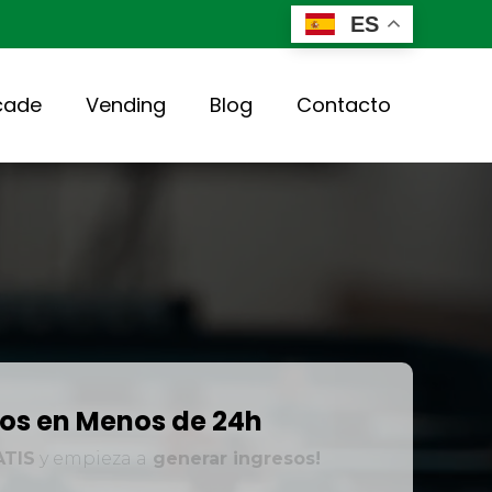
ES
cade
Vending
Blog
Contacto
s en Menos de 24h
ATIS
y empieza a
generar ingresos!