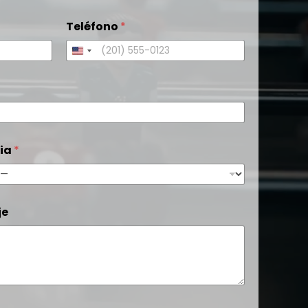
Teléfono
*
cia
*
je