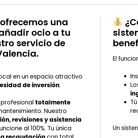
 ofrecemos una
¿C
añadir ocio a tu
siste
tro servicio de
benef
Valencia.
El funci
In
ocal en un espacio atractivo
Lo
cesidad de inversión
.
in
Tú
 profesional
totalmente
re
 mantenimiento. Nuestro
ión, revisiones y asistencia
Un sist
ncione al 100%. Tu única
 la recaudación
con total