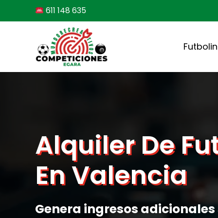
Saltar
611 148 635
al
contenido
Futboli
Alquiler De Fu
En Valencia
Genera ingresos adicionales 