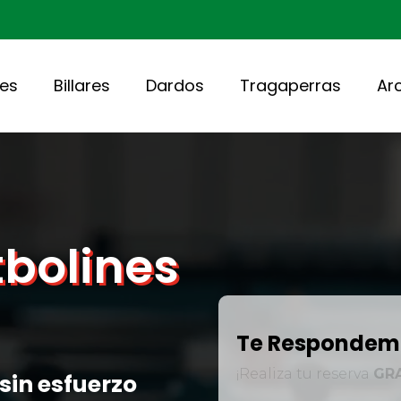
nes
Billares
Dardos
Tragaperras
Ar
tbolines
Te Respondemo
¡Realiza tu reserva
GR
sin esfuerzo